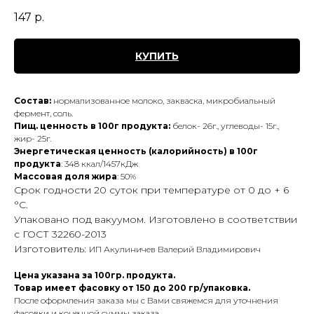
147
р.
КУПИТЬ
Состав:
нормализованное молоко, закваска, микробиальный
фермент, соль.
Пищ. ценность в 100г продукта:
белок- 26г., углеводы- 15г.,
жир- 25г.
Энергетическая ценность (калорийность) в 100г
продукта
: 348 ккал/1457кДж
Массовая доля жира
: 50%
Срок годности 20 суток при температуре от 0 до + 6
°С.
Упаковано под вакуумом. Изготовлено в соответствии
с ГОСТ 32260-2013
Изготовитель:
ИП Акулиничев Валерий Владимирович
Цена указана за 100гр. продукта.
Товар имеет фасовку от 150 до 200 гр/упаковка.
После оформления заказа мы с Вами свяжемся для уточнения
фасовки и конечной суммы заказа.