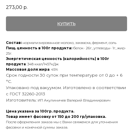
273,00
р.
КУПИТЬ
Состав:
нормализированное молоко, закваска, фермент, соль
Пищ. ценность в 100г продукта:
белок- 26г., углеводы- 1г., жир-
25г.
Энергетическая ценность (калорийность) в 100г
продукта
: 348 ккал/1457кДж
Массовая доля жира
: 45%
Срок годности 30 суток при температуре от 0 до + 6
°С.
Упаковано под вакуумом. Изготовлено в соответствии
с ГОСТ 32260-2013
Изготовитель:
ИП Акулиничев Валерий Владимирович
Цена указана за 100гр. продукта.
Товар имеет фасовку от 150 до 200 гр/упаковка.
После оформления заказа мы с Вами свяжемся для уточнения
фасовки и конечной суммы заказа.